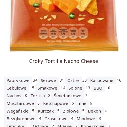
Croky Tortilla Nacho Cheese
Paprykowe
34
Serowe
31
Ostre
30
Karbowane
16
Cebulowe
15
Smakowe
14
Solone
13
BBQ
10
Nachos
8
Tortilla
8
Śmietankowe
7
Musztardowe
6
Ketchupowe
6
Inne
6
Wegańskie
5
Kurczak
5
Ziołowe
5
Bekon
4
Bezglutenowe
4
Czosnkowe
4
Miodowe
3
Limonka
3
Octowe
2
Mięsne
2
Koperkowe
2