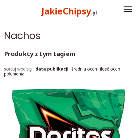
Przeskocz do treści
Przeskocz do menu
JakieChipsy
.
pl
Nachos
Produkty z tym tagiem
sortuj według:
data publikacji
średnia ocen
ilość ocen
polubienia