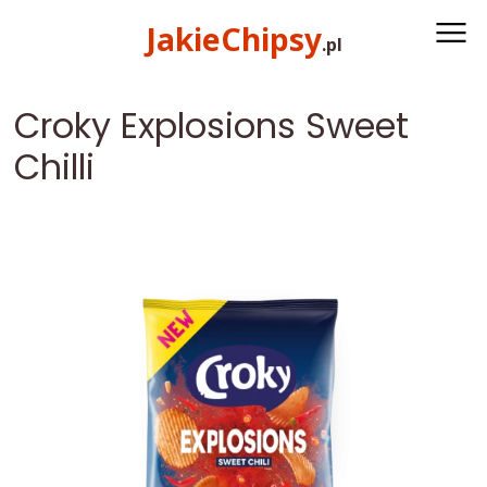
Przeskocz do treści
Przeskocz do menu
JakieChipsy
.
pl
Croky Explosions Sweet
Chilli