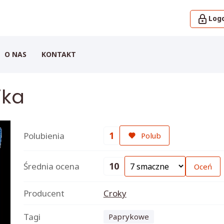
Logo
O NAS
KONTAKT
ika
1
Polubienia
Polub
10
Średnia ocena
Oceń
Producent
Croky
Tagi
Paprykowe