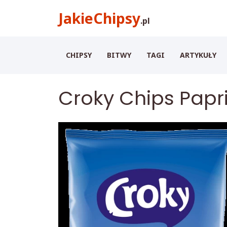
Przeskocz do treści
Przeskocz do menu
JakieChipsy
.
pl
CHIPSY
BITWY
TAGI
ARTYKUŁY
Croky Chips Papr